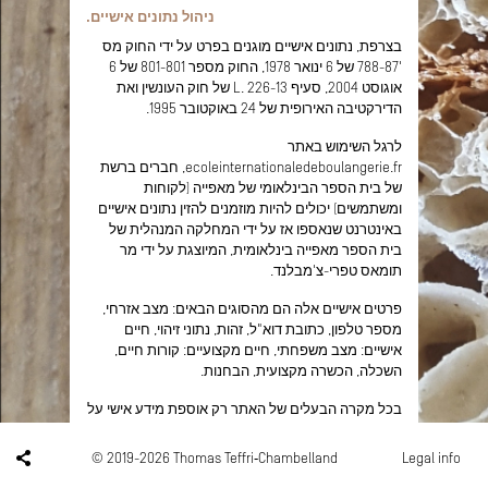
ניהול נתונים אישיים.
בצרפת, נתונים אישיים מוגנים בפרט על ידי החוק מס
'788-87 של 6 ינואר 1978, החוק מספר 801-801 של 6
אוגוסט 2004, סעיף L. 226-13 של חוק העונשין ואת
הדירקטיבה האירופית של 24 באוקטובר 1995.
לרגל השימוש באתר
ecoleinternationaledeboulangerie.fr, חברים ברשת
של בית הספר הבינלאומי של מאפייה (לקוחות
ומשתמשים) יכולים להיות מוזמנים להזין נתונים אישיים
באינטרנט שנאספו אז על ידי המחלקה המנהלית של
בית הספר מאפייה בינלאומית, המיוצגת על ידי מר
תומאס טפרי-צ'מבלנד.
פרטים אישיים אלה הם מהסוגים הבאים: מצב אזרחי,
מספר טלפון, כתובת דוא"ל, זהות, נתוני זיהוי, חיים
אישיים: מצב משפחתי, חיים מקצועיים: קורות חיים,
השכלה, הכשרה מקצועית, הבחנות.
בכל מקרה הבעלים של האתר רק אוספת מידע אישי על
המשתמש עבור הצרכים של שירותים מסוימים המוצעים
על ידי האתר ecoleinternationaledeboulangerie.fr.
© 2019-2026 Thomas Teffri‑Chambelland
Legal info