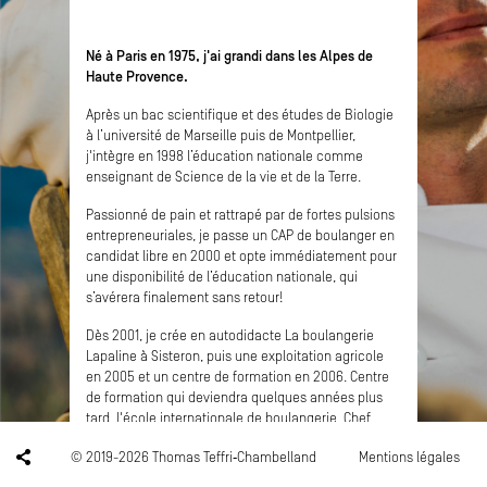
Né à Paris en 1975, j'ai grandi dans les Alpes de
Haute Provence.
Après un bac scientifique et des études de Biologie
à l’université de Marseille puis de Montpellier,
j'intègre en 1998 l’éducation nationale comme
enseignant de Science de la vie et de la Terre.
Passionné de pain et rattrapé par de fortes pulsions
entrepreneuriales, je passe un CAP de boulanger en
candidat libre en 2000 et opte immédiatement pour
une disponibilité de l’éducation nationale, qui
s’avérera finalement sans retour!
Dès 2001, je crée en autodidacte La boulangerie
Lapaline à Sisteron, puis une exploitation agricole
en 2005 et un centre de formation en 2006. Centre
de formation qui deviendra quelques années plus
tard, l'école internationale de boulangerie. Chef
d'entreprise passionné, je développe depuis avec
© 2019-2026 Thomas Teffri‑Chambelland
Mentions légales
mes associés, de nouveaux concepts en
boulangerie, tels que Chambelland à Paris, la